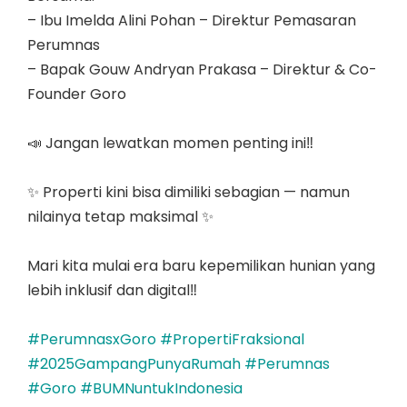
– Ibu Imelda Alini Pohan – Direktur Pemasaran
Perumnas
– Bapak Gouw Andryan Prakasa – Direktur & Co-
Founder Goro
📣 Jangan lewatkan momen penting ini‼️
✨ Properti kini bisa dimiliki sebagian — namun
nilainya tetap maksimal ✨
Mari kita mulai era baru kepemilikan hunian yang
lebih inklusif dan digital‼️
#PerumnasxGoro
#PropertiFraksional
#2025GampangPunyaRumah
#Perumnas
#Goro
#BUMNuntukIndonesia